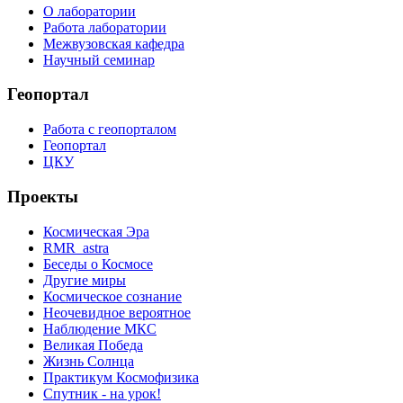
О лаборатории
Работа лаборатории
Межвузовская кафедра
Научный семинар
Геопортал
Работа с геопорталом
Геопортал
ЦКУ
Проекты
Космическая Эра
RMR_astra
Беседы о Космосе
Другие миры
Космическое сознание
Неочевидное вероятное
Наблюдение МКС
Великая Победа
Жизнь Солнца
Практикум Космофизика
Спутник - на урок!