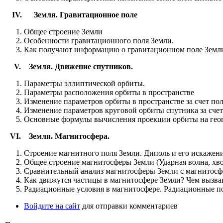
IV. Земля. Гравитационное поле
Общее строение Земли
Особенности гравитационного поля Земли.
Как получают информацию о гравитационном поле Земл
V. Земля. Движение спутников.
Параметры эллиптической орбиты.
Параметры расположения орбиты в пространстве
Изменение параметров орбиты в пространстве за счет по
Изменение параметров круговой орбиты спутника за счет
Основные формулы вычисления проекции орбиты на гео
VI. Земля. Магнитосфера.
Строение магнитного поля Земли. Диполь и его искажени
Общее строение магнитосферы Земли (Ударная волна, хв
Сравнительный анализ магнитосферы Земли с магнитосфе
Как движутся частицы в магнитосфере Земли? Чем вызва
Радиационные условия в магнитосфере. Радиационные по
Войдите на сайт
для отправки комментариев