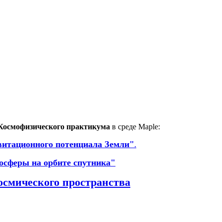
Космофизического практикума
в среде Maple:
витационного потенциала Земли"
.
осферы на орбите спутника"
осмического пространства