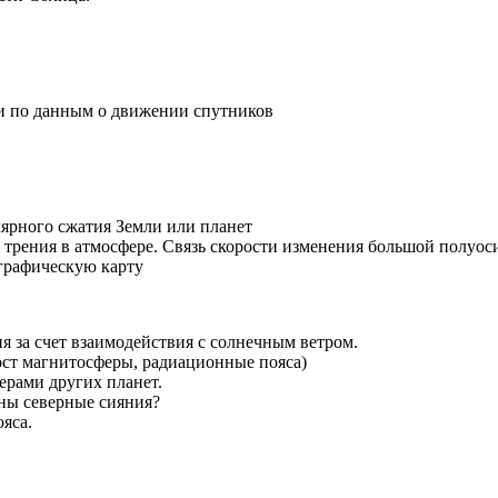
и по данным о движении спутников
лярного сжатия Земли или планет
 трения в атмосфере. Связь скорости изменения большой полуос
графическую карту
я за счет взаимодействия с солнечным ветром.
ост магнитосферы, радиационные пояса)
рами других планет.
ны северные сияния?
яса.