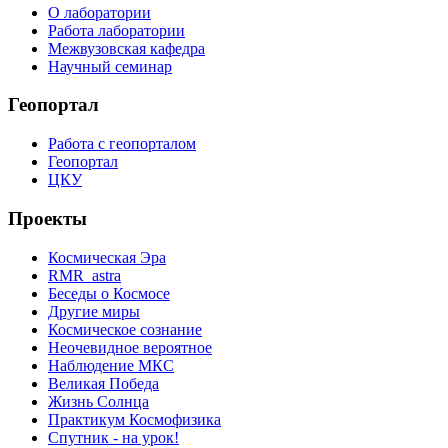
О лаборатории
Работа лаборатории
Межвузовская кафедра
Научный семинар
Геопортал
Работа с геопорталом
Геопортал
ЦКУ
Проекты
Космическая Эра
RMR_astra
Беседы о Космосе
Другие миры
Космическое сознание
Неочевидное вероятное
Наблюдение МКС
Великая Победа
Жизнь Солнца
Практикум Космофизика
Спутник - на урок!