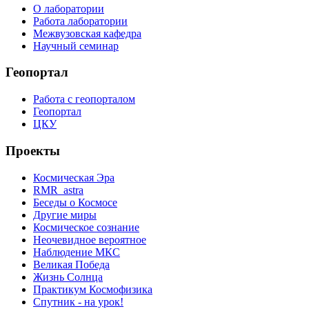
О лаборатории
Работа лаборатории
Межвузовская кафедра
Научный семинар
Геопортал
Работа с геопорталом
Геопортал
ЦКУ
Проекты
Космическая Эра
RMR_astra
Беседы о Космосе
Другие миры
Космическое сознание
Неочевидное вероятное
Наблюдение МКС
Великая Победа
Жизнь Солнца
Практикум Космофизика
Спутник - на урок!