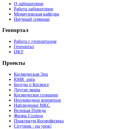
О лаборатории
Работа лаборатории
Межвузовская кафедра
Научный семинар
Геопортал
Работа с геопорталом
Геопортал
ЦКУ
Проекты
Космическая Эра
RMR_astra
Беседы о Космосе
Другие миры
Космическое сознание
Неочевидное вероятное
Наблюдение МКС
Великая Победа
Жизнь Солнца
Практикум Космофизика
Спутник - на урок!