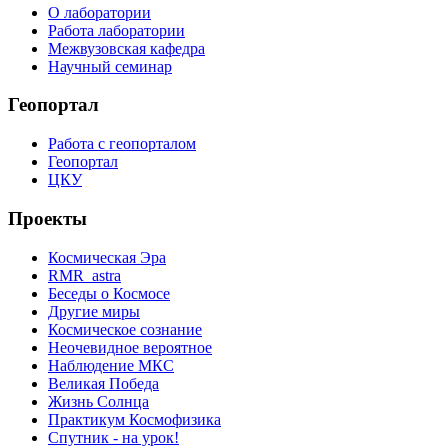
О лаборатории
Работа лаборатории
Межвузовская кафедра
Научный семинар
Геопортал
Работа с геопорталом
Геопортал
ЦКУ
Проекты
Космическая Эра
RMR_astra
Беседы о Космосе
Другие миры
Космическое сознание
Неочевидное вероятное
Наблюдение МКС
Великая Победа
Жизнь Солнца
Практикум Космофизика
Спутник - на урок!