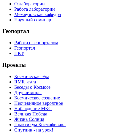
О лаборатории
Работа лаборатории
Межвузовская кафедра
Научный семинар
Геопортал
Работа с геопорталом
Геопортал
ЦКУ
Проекты
Космическая Эра
RMR_astra
Беседы о Космосе
Другие миры
Космическое сознание
Неочевидное вероятное
Наблюдение МКС
Великая Победа
Жизнь Солнца
Практикум Космофизика
Спутник - на урок!