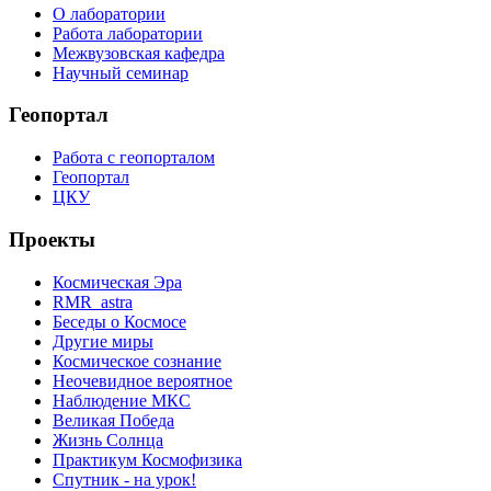
О лаборатории
Работа лаборатории
Межвузовская кафедра
Научный семинар
Геопортал
Работа с геопорталом
Геопортал
ЦКУ
Проекты
Космическая Эра
RMR_astra
Беседы о Космосе
Другие миры
Космическое сознание
Неочевидное вероятное
Наблюдение МКС
Великая Победа
Жизнь Солнца
Практикум Космофизика
Спутник - на урок!