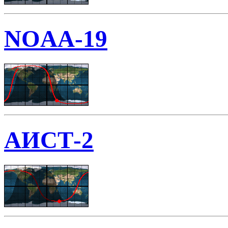
NOAA-19
АИСТ-2