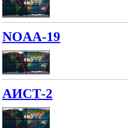
NOAA-19
АИСТ-2