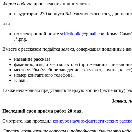
Форма подачи
: произведения принимаются
в аудитории 239 корпуса №1 Ульяновского государственн
или
по электронной почте
scifictionlki@gmail.com
Кому: Самой
,*.png.
Вместе с рассказом подаётся
заявка,
содержащая подлинные дан
название рассказа;
фамилию, имя, отчество автора (при желании – псевдони
место учёбы (учебное заведение, факультет, группа, класс
номер контактного телефона;
E-mail.
Также необходимо представить твёрдую копию (распечатку) рас
Заявки, 
Последний срок приёма работ 20 мая.
Смотрите, как проходил
конкурс научно-фантастических расска
Справки, возникающие вопросы и подробности (зачем это надо