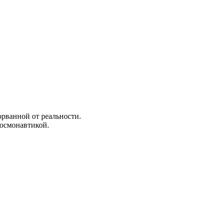
орванной от реальности.
космонавтикой.