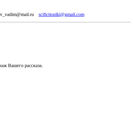
ilov_vadim@mail.ru
scifictionlki@gmail.com
наж Вашего рассказа.