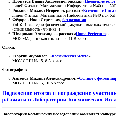
Порватов Вадим Андреевич, рассказ «
Предверие золот
лицей Физики, Математики и Информатики №40 при УлГУ
Романов Михаил Игоревич, рассказ «
Вселенные
Инга 
лицей Физики, Математики и Информатики №40 при УлГУ
Фёдоров Иван Сергеевич,
без названия
УлГУ, Инженерно-физический факультет высоких техноло
(специальность «Физика»)
Шварцман Александра, рассказ «
Homo Perfectum
»,
МОУ «Мариинская гимназия», 11 В класс
Стихи:
Георгий Журавлёв, «
Космическая мечта
»,
МОУ СОШ № 15, 8 А класс
Фотографии:
Антонов Михаил Александрович
, «
Солнце с фотоаппа
МОУ СОШ № 15, 10 А класс
Подведение итогов и награждение участник
р.Свияги в Лаборатории Космических Исслед
Лаборатория космических исследований объявляет конкурс