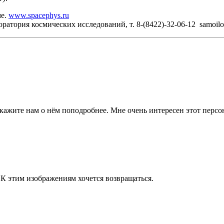
ме.
www.spacephys.ru
боратория космических исследований, т. 8-(8422)-32-06-12 samo
скажите нам о нём поподробнее. Мне очень интересен этот персо
 К этим изображениям хочется возвращаться.