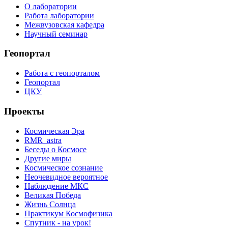
О лаборатории
Работа лаборатории
Межвузовская кафедра
Научный семинар
Геопортал
Работа с геопорталом
Геопортал
ЦКУ
Проекты
Космическая Эра
RMR_astra
Беседы о Космосе
Другие миры
Космическое сознание
Неочевидное вероятное
Наблюдение МКС
Великая Победа
Жизнь Солнца
Практикум Космофизика
Спутник - на урок!