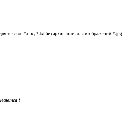
 текстов *.doc, *.txt без архивации, для изображений *.jpg
иваются !