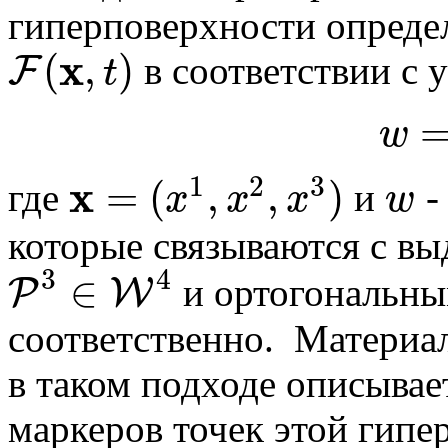
гиперповерхности опреде
x
(
,
)
в соответствии с 
F
t
F
(
x
,
t
)
w
1
2
3
x
=
(
,
,
)
где
и
-
x
x
x
w
x
=
(
x
1
,
x
2
,
x
3
)
w
которые связываются с в
3
4
∈
и ортогональны
P
W
P
3
∈
W
4
соответственно. Материа
в таком подходе описывае
маркеров точек этой гипе