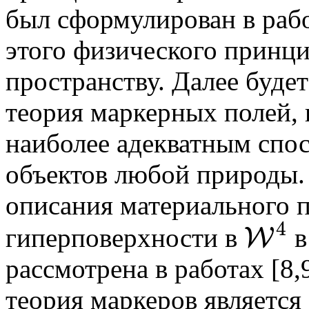
был сформулирован в рабо
этого физического принци
пространству. Далее буде
теория маркерных полей, 
наиболее адекватным спо
объектов любой природы.
описания материального п
4
гиперповерхности в
в
W
W
4
рассмотрена в работах [8,
теория маркеров является