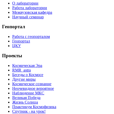
О лаборатории
Работа лаборатории
Межвузовская кафедра
Научный семинар
Геопортал
Работа с геопорталом
Геопортал
ЦКУ
Проекты
Космическая Эра
RMR_astra
Беседы о Космосе
Другие миры
Космическое сознание
Неочевидное вероятное
Наблюдение МКС
Великая Победа
Жизнь Солнца
Практикум Космофизика
Спутник - на урок!