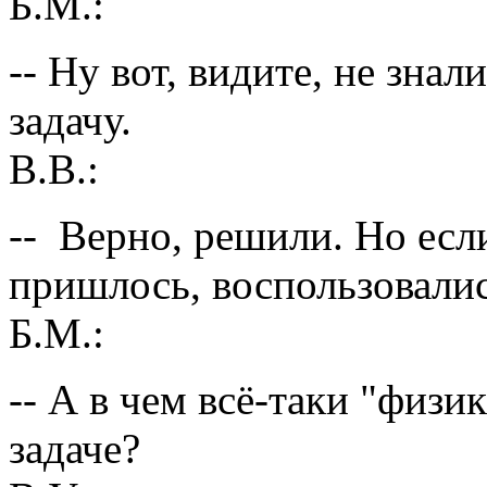
Б.М.:
-- Ну вот, видите, не зна
задачу.
В.В.:
-- Верно, решили. Но есл
пришлось, воспользовалис
Б.М.:
-- А в чем всё-таки "физи
задаче?