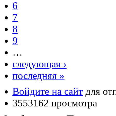
6
7
8
9
…
следующая ›
последняя »
Войдите на сайт
для от
3553162 просмотра