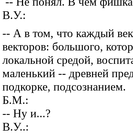
-- Не понял. В чём фишка
В.У.:
-- А в том, что каждый ве
векторов: большого, кото
локальной средой, воспит
маленький -- древней пре
подкорке, подсознанием.
Б.М.:
-- Ну и...?
В.У..: