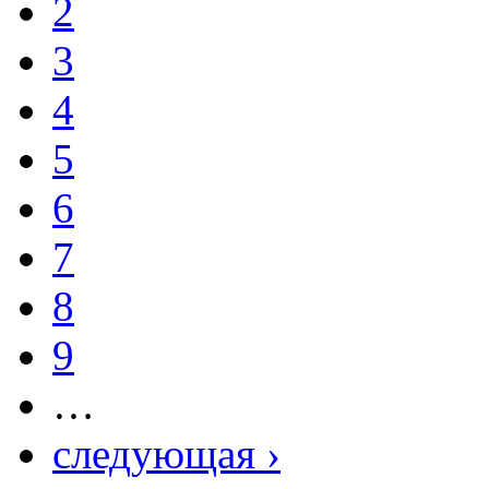
2
3
4
5
6
7
8
9
…
следующая ›