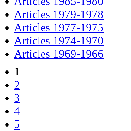
Articles
19
85-
19
80
Articles
19
79-
19
78
Articles
19
77-
19
75
Articles
19
74-
19
70
Articles
19
69-
19
66
1
2
3
4
5