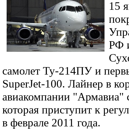
15 я
пок
Упр
РФ 
Сух
самолет Ту-214ПУ и перв
SuperJet-100. Лайнер в к
авиакомпании "Армавиа" 
которая приступит к регу
в феврале 2011 года.