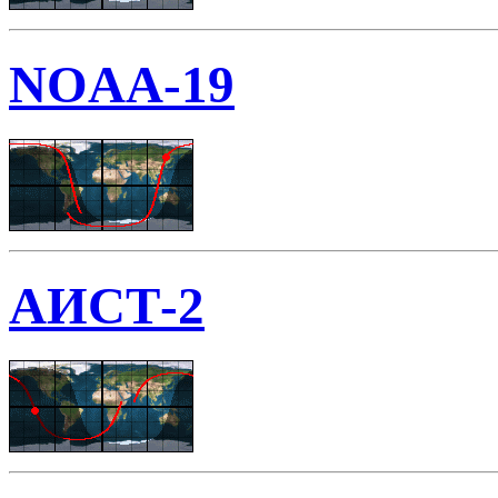
NOAA-19
АИСТ-2