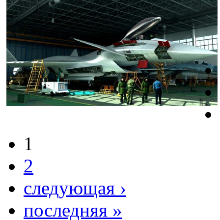
1
2
следующая ›
последняя »