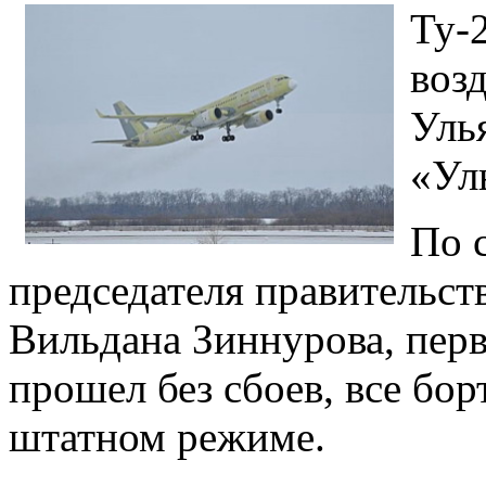
Ту-
возд
Уль
«Ул
По 
председателя правительст
Вильдана Зиннурова, пер
прошел без сбоев, все бо
штатном режиме.