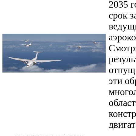
2035 г
срок з
ведущ
аэроко
Смотр
резуль
отпуще
эти об
многол
област
конст
двигат