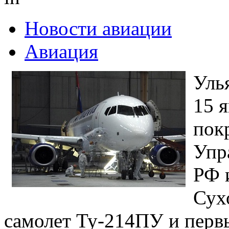
Новости авиации
Авиация
Уль
15 я
пок
Упр
РФ 
Сух
самолет Ту-214ПУ и перв