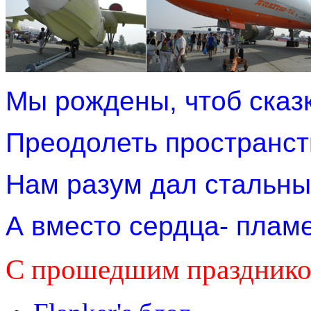
Мы рождены, чтоб сказ
Преодолеть пространст
Нам разум дал стальны
А вместо сердца- плам
С прошедшим празднико