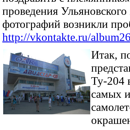
проведения Ульяновского 
фотографий возникли про
http://vkontakte.ru/albu
Итак, п
предста
Ту-204 
самых и
самолет
окрашен