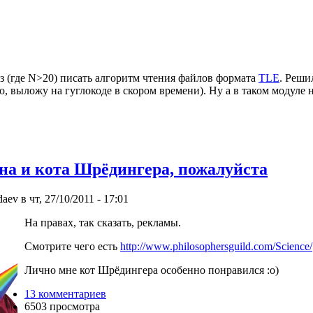
з (где N>20) писать алгоритм чтения файлов формата
TLE
. Реши
, выложу на гуглокоде в скором времени). Ну а в таком модуле 
а и кота Шрёдингера, пожалуйста
ev в чт, 27/10/2011 - 17:01
На правах, так сказать, рекламы.
Смотрите чего есть
http://www.philosophersguild.com/Science/
Лично мне кот Шрёдингера особенно понравился :o)
13 комментариев
6503 просмотра