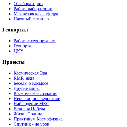
О лаборатории
Работа лаборатории
Межвузовская кафедра
Научный семинар
Геопортал
Работа с геопорталом
Геопортал
ЦКУ
Проекты
Космическая Эра
RMR_astra
Беседы о Космосе
Другие миры
Космическое сознание
Неочевидное вероятное
Наблюдение МКС
Великая Победа
Жизнь Солнца
Практикум Космофизика
Спутник - на урок!