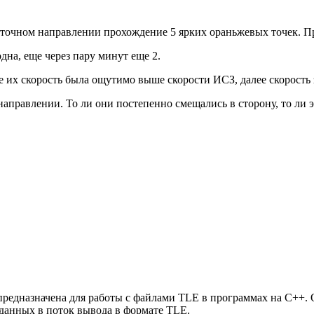
сточном направлении прохождение 5 ярких ораньжевых точек. П
одна, еще через пару минут еще 2.
е их скорость была ощутимо выше скорости ИСЗ, далее скорость
направлении. То ли они постепенно смещались в сторону, то ли э
предназначена для работы с файлами TLE в программах на C++. 
данных в поток вывода в формате TLE.