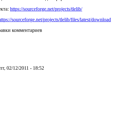
екта:
https://sourceforge.net/projects/tlelib/
https://sourceforge.net/projects/tlelib/files/latest/download
равки комментариев
т, 02/12/2011 - 18:52