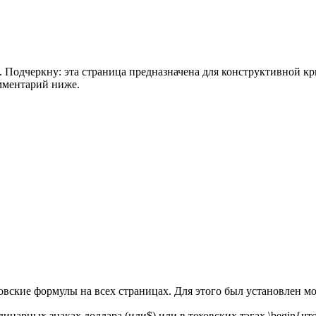
Подчеркну: эта страница предназначена для конструктивной крити
омментарий ниже.
овские формулы на всех страницах. Для этого был установлен м
динарных знаках доллара (
и
л
и
$) или в теховских тэгах \begin{чт