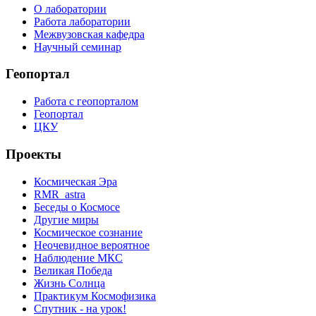
О лаборатории
Работа лаборатории
Межвузовская кафедра
Научный семинар
Геопортал
Работа с геопорталом
Геопортал
ЦКУ
Проекты
Космическая Эра
RMR_astra
Беседы о Космосе
Другие миры
Космическое сознание
Неочевидное вероятное
Наблюдение МКС
Великая Победа
Жизнь Солнца
Практикум Космофизика
Спутник - на урок!