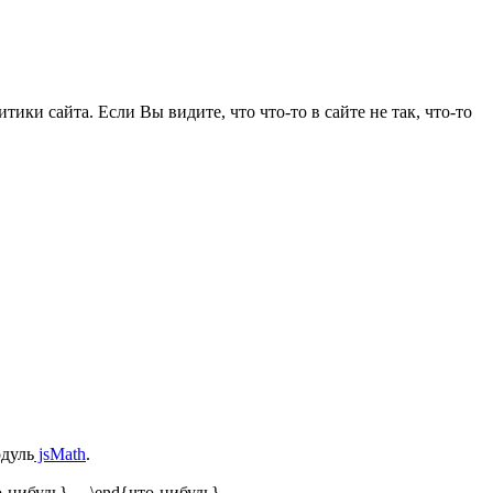
ки сайта. Если Вы видите, что что-то в сайте не так, что-то
одуль
jsMath
.
о-нибудь} ... \end{что-нибудь}