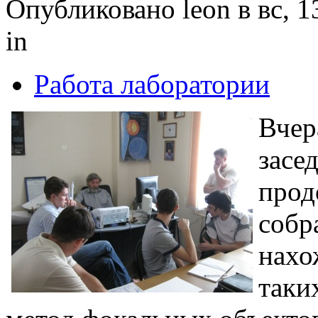
Опубликовано leon в вс, 1
in
Работа лаборатории
Вчер
засе
прод
собр
нахо
таки