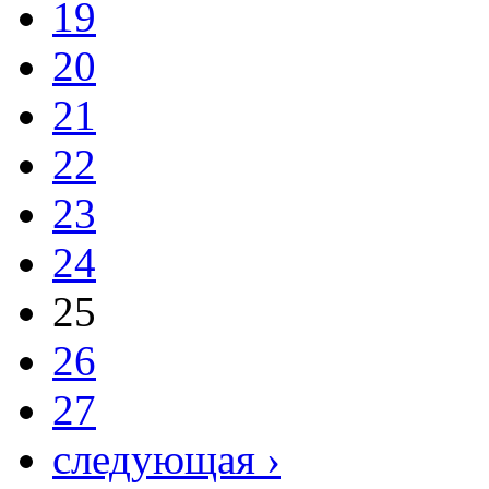
19
20
21
22
23
24
25
26
27
следующая ›