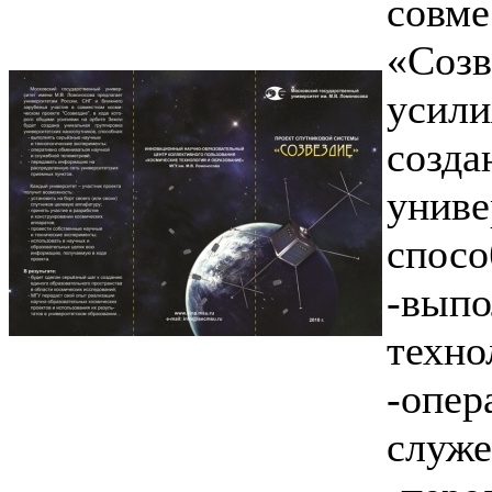
совме
«Созв
усили
созда
униве
спосо
-выпо
техно
-опер
служе