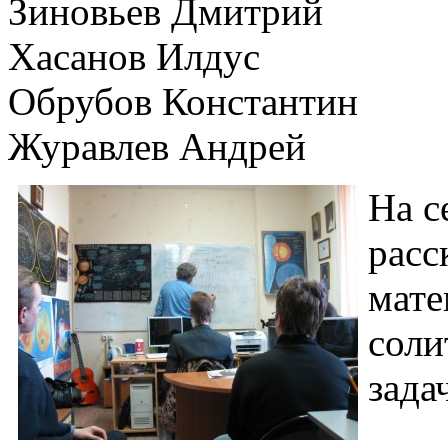
Зиновьев Дмитрий
Хасанов Илдус
Обрубов Константин
Журавлев Андрей
На с
расс
мате
соли
зада