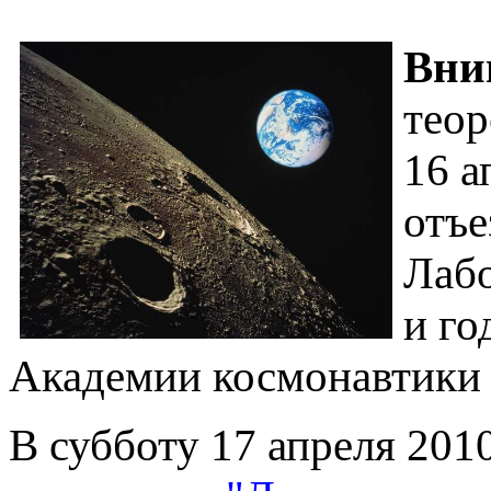
Вни
теор
16 а
отъе
Лабо
и го
Академии космонавтик
В субботу 17 апреля 201