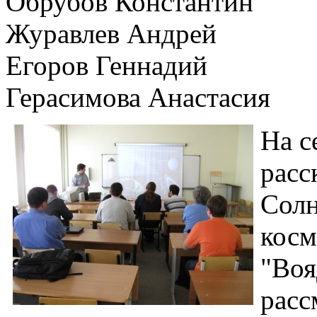
Обрубов Константин
Журавлев Андрей
Егоров Геннадий
Герасимова Анастасия
На с
расс
Солн
косм
"Воя
расс