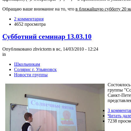
Обращаю ваше внимание на то, что
в ближайшую субботу 20 ма
2 комментария
4652 просмотра
Субботний семинар 13.03.10
Опубликовано zhvictorm в вс, 14/03/2010 - 12:24
in
Школьникам
Солярис г. Ульяновск
Новости группы
Состоялось
группы "Со
Санкт-Пете
представле
3 коммента
Читать дал
7238 просм