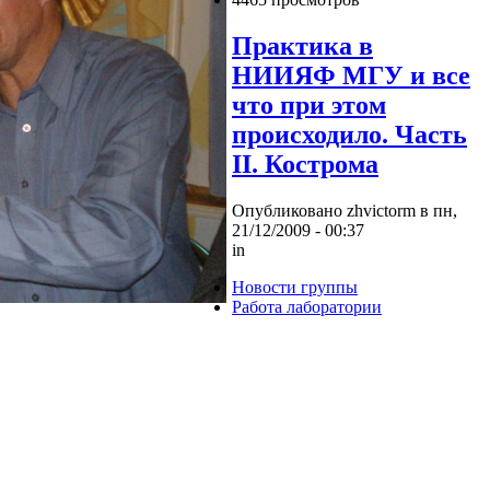
Практика в
НИИЯФ МГУ и все
что при этом
происходило. Часть
II. Кострома
Опубликовано zhvictorm в пн,
21/12/2009 - 00:37
in
Новости группы
Работа лаборатории