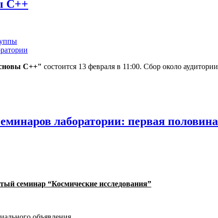
ы C++
руппы
оратории
Основы C++"
состоится 13 февраля в 11:00. Сбор около аудитории
еминаров лаборатории: первая половина
тый семинар “Космические исследования”
циального объявления,