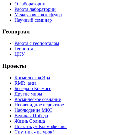
О лаборатории
Работа лаборатории
Межвузовская кафедра
Научный семинар
Геопортал
Работа с геопорталом
Геопортал
ЦКУ
Проекты
Космическая Эра
RMR_astra
Беседы о Космосе
Другие миры
Космическое сознание
Неочевидное вероятное
Наблюдение МКС
Великая Победа
Жизнь Солнца
Практикум Космофизика
Спутник - на урок!