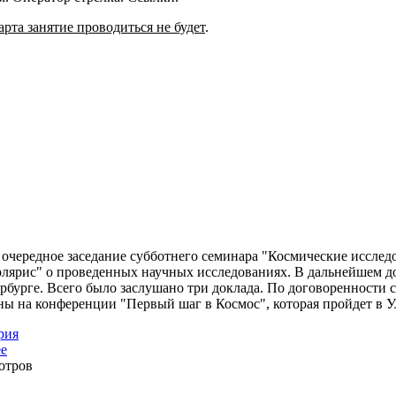
рта занятие проводиться не будет
.
 очередное заседание субботнего семинара "Космические исслед
лярис" о проведенных научных исследованиях. В дальнейшем д
рбурге. Всего было заслушано три доклада. По договоренности 
ны на конференции "Первый шаг в Космос", которая пройдет в Ул
рия
ее
отров