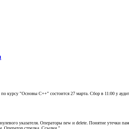
а
 по курсу "Основы C++" состоится 27 марта. Сбор в 11:00 у ауди
улевого указателя. Операторы new и delete. Понятие утечки па
ям. Оператор стрелка. Ссылки."