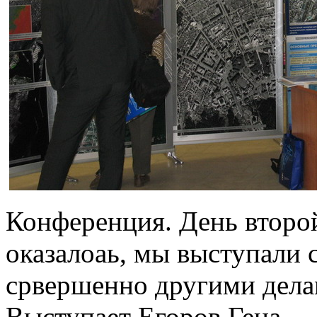
Конференция. День второ
оказалоаь, мы выступали с
срвершенно другими дела
Выступает Егоров Гена.