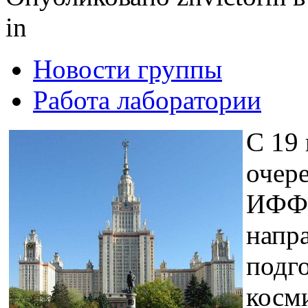
in
Новости группы
Работа лаборатории
C 19 
очер
ИФФВ
напр
подг
косм