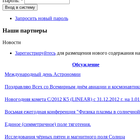
Пароль:
*
Запросить новый пароль
Наши партнеры
Новости
Зарегистрируйтесь
для размещения нового содержания на
Обсуждение
Международный день Астрономии
Поздравляю Всех со Всемирным днём авиации и космонавтики
Новогодняя комета С/2012 К5 (LINEAR) с 31.12.2012 г. на 1.01.
Восьмая ежегодная конференция "Физика плазмы в солнечной
Единое (симметричное) поле тяготения.
Исследования чёрных пятен и магнитного поля Солнца