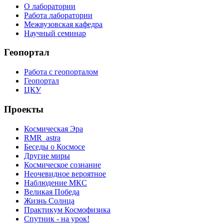
О лаборатории
Работа лаборатории
Межвузовская кафедра
Научный семинар
Геопортал
Работа с геопорталом
Геопортал
ЦКУ
Проекты
Космическая Эра
RMR_astra
Беседы о Космосе
Другие миры
Космическое сознание
Неочевидное вероятное
Наблюдение МКС
Великая Победа
Жизнь Солнца
Практикум Космофизика
Спутник - на урок!