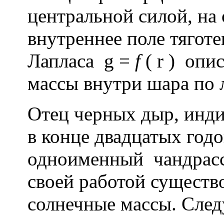
центральной силой, на 
внутреннее поле тягот
Лапласа g =
f
( r ) опи
массы внутри шара п
Отец черных дыр, инд
в конце двадцатых год
одноименный чандрасс
своей работой существ
солнечные массы. След