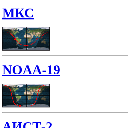
МКС
NOAA-19
АИСТ-2