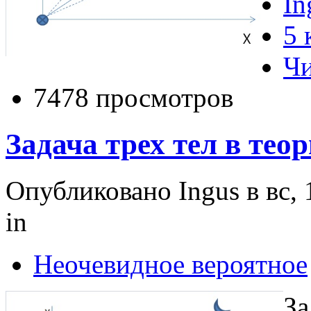
In
5 
Чи
7478 просмотров
Задача трех тел в те
Опубликовано Ingus в вс, 
in
Неочевидное вероятное
За