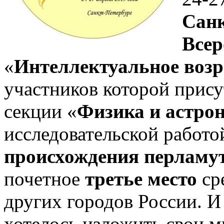
Санк
Всер
«
Интеллектуальное возр
участников которой присут
секции «
Физика и астро
исследовательской работо
происхождения перламу
почетное
третье место
ср
других городов России. И
хотелось изложить свои м