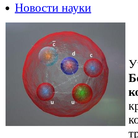
Новости науки
У
Б
к
к
к
т