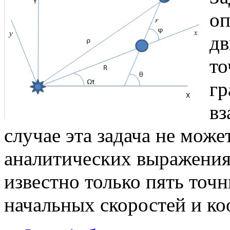
оп
дв
то
г
вз
случае эта задача не мож
аналитических выражения
известно только пять точ
начальных скоростей и ко