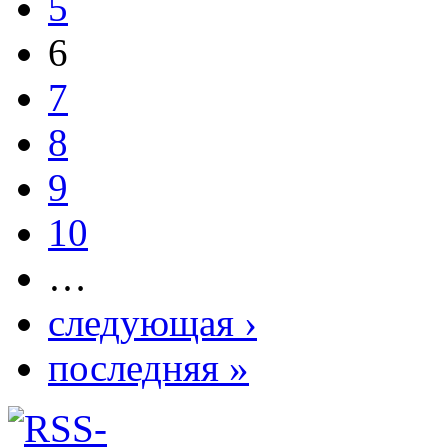
5
6
7
8
9
10
…
следующая ›
последняя »