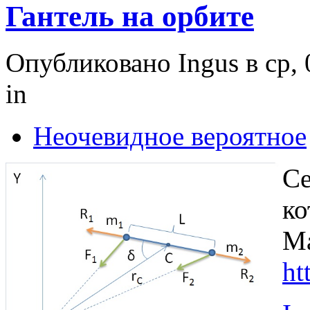
Гантель на орбите
Опубликовано Ingus в ср, 
in
Неочевидное вероятное
Се
ко
Ма
ht