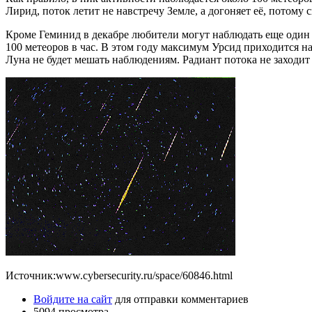
Лирид, поток летит не навстречу Земле, а догоняет её, потому с
Кроме Геминид в декабре любители могут наблюдать еще один м
100 метеоров в час. В этом году максимум Урсид приходится на 
Луна не будет мешать наблюдениям. Радиант потока не заходит 
Источник:www.cybersecurity.ru/space/60846.html
Войдите на сайт
для отправки комментариев
5094 просмотра