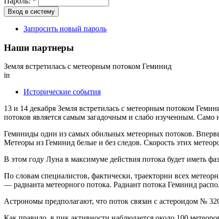
Пароль:
*
Запросить новый пароль
Наши партнеры
Земля встретилась с метеорным потоком Геминид
in
Исторические события
13 и 14 декабря Земля встретилась с метеорным потоком Гемин
потоков является самым загадочным и слабо изученным. Само н
Геминиды один из самых обильных метеорных потоков. Впервые 
Метеоры из Геминид белые и без следов. Скорость этих метеоров
В этом году Луна в максимуме действия потока будет иметь фа
По словам специалистов, фактически, траектории всех метеор
— радианта метеорного потока. Радиант потока Геминид распол
Астрономы предполагают, что поток связан с астероидом № 32
Как правило, в пик активности наблюдается около 100 метеоро