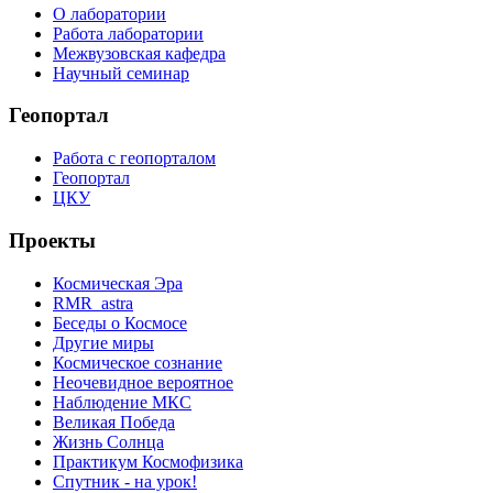
О лаборатории
Работа лаборатории
Межвузовская кафедра
Научный семинар
Геопортал
Работа с геопорталом
Геопортал
ЦКУ
Проекты
Космическая Эра
RMR_astra
Беседы о Космосе
Другие миры
Космическое сознание
Неочевидное вероятное
Наблюдение МКС
Великая Победа
Жизнь Солнца
Практикум Космофизика
Спутник - на урок!