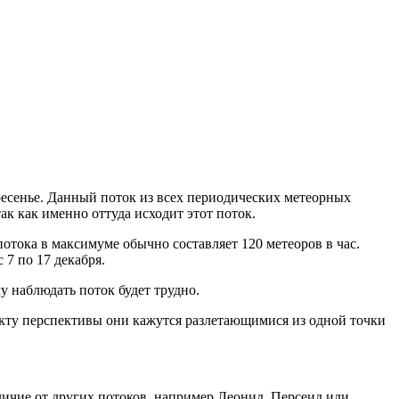
ресенье. Данный поток из всех периодических метеорных
к как именно оттуда исходит этот поток.
отока в максимуме обычно составляет 120 метеоров в час.
 7 по 17 декабря.
у наблюдать поток будет трудно.
фекту перспективы они кажутся разлетающимися из одной точки
личие от других потоков, например Леонид, Персеид или