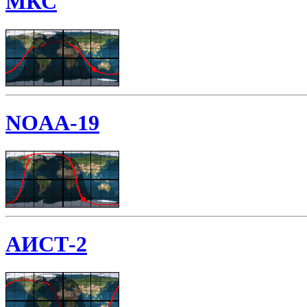
МКС
NOAA-19
АИСТ-2