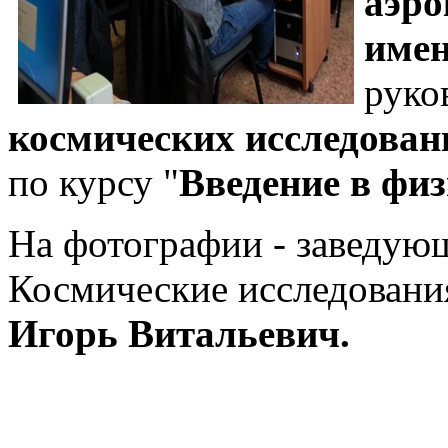
аэро
имен
руко
космических исследован
по курсу "
Введение в фи
На фотографии - заведую
Космические исследован
Игорь Витальевич.