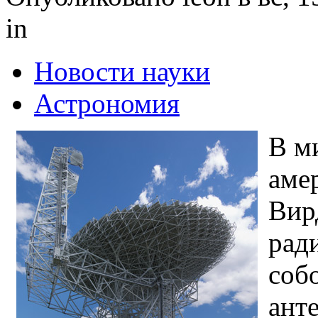
in
Новости науки
Астрономия
В м
аме
Вир
рад
соб
ант