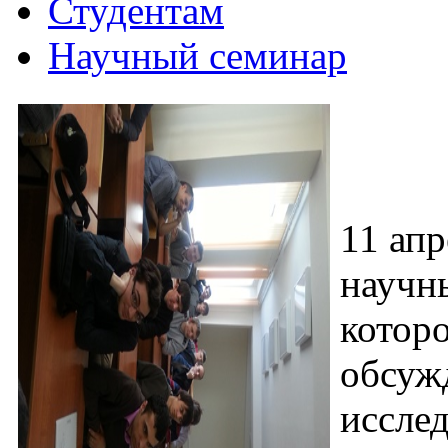
Студентам
Научный семинар
11 апр
научн
которо
обсуж
исслед