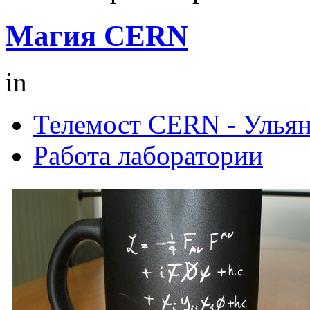
Магия CERN
in
Телемост CERN - Улья
Работа лаборатории