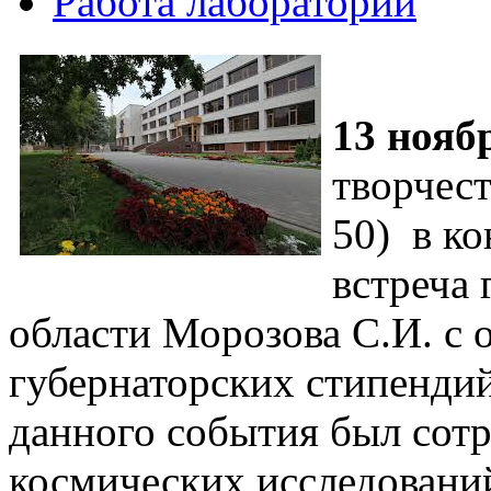
Работа лаборатории
13 нояб
творчест
50) в ко
встреча 
области Морозова С.И. с
губернаторских стипендий
данного события был сот
космических исследован