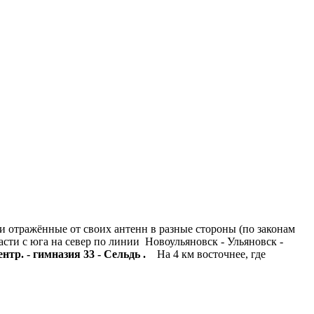
 отражённые от своих антенн в разные стороны (по законам
ти с юга на север по линии Новоульяновск - Ульяновск -
ентр.
-
гимназия 33 -
С
ельдь
.
На 4 км восточнее, где