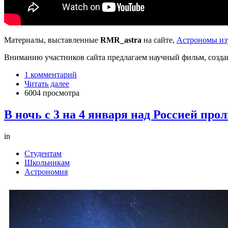
Материалы, выставленные
RMR_astra
на сайте,
Астрономы из
Вниманию участников сайта предлагаем научный фильм, созд
1 комментарий
Читать далее
6004 просмотра
В ночь с 3 на 4 января над Россией про
in
Студентам
Школьникам
Астрономия