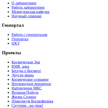
О лаборатории
Работа лаборатории
Межвузовская кафедра
Научный семинар
Геопортал
Работа с геопорталом
Геопортал
ЦКУ
Проекты
Космическая Эра
RMR_astra
Беседы о Космосе
Другие миры
Космическое сознание
Неочевидное вероятное
Наблюдение МКС
Великая Победа
Жизнь Солнца
Практикум Космофизика
Спутник - на урок!