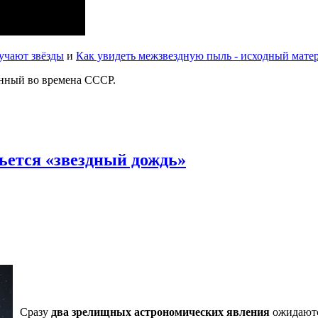
учают звёзды
и
Как увидеть межзвездную пыль - исходный матер
анный во времена СССР.
льется «звездный дождь»
Сразу
два
зрелищных астрономических явления
ожидают