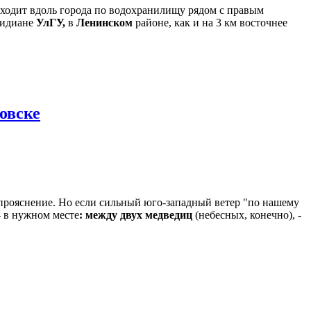
оходит вдоль города по водохранилищу рядом с правым
еридиане
УлГУ,
в
Ленинском
районе, как и на 3 км восточнее
овске
прояснение. Но если сильный юго-западный ветер "по нашему
 - в нужном месте
: между двух медведиц
(небесных, конечно), -