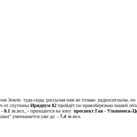
 Земли туда-сюда, рассылая нам не только радиосигналы, но и
уч от спутника
Иридиум 82
пройдёт по правобережью нашей облас
 - 8.1
зв.вел., - приходится на зону
проспект Гая
-
Ульяновск-Ц
спышки" уменьшается уже до
- 7.4
зв.вел.