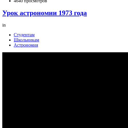
4640 просмотров
Урок астрономии 1973 года
in
Студентам
Школьникам
Астрономия