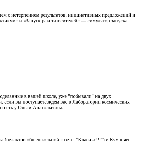
Ждем с нетерпением результатов, инициативных предложений и
тикум» и «Запуск ракет-носителей» — симулятор запуска
сделанные в вашей школе, уже "побывали" на двух
и, если вы поступаете,ждем вас в Лаборатории космических
н есть у Ольги Анатольевны.
а (редактор общешкольной газеты "Клас-с-с!!!") и Куманяев