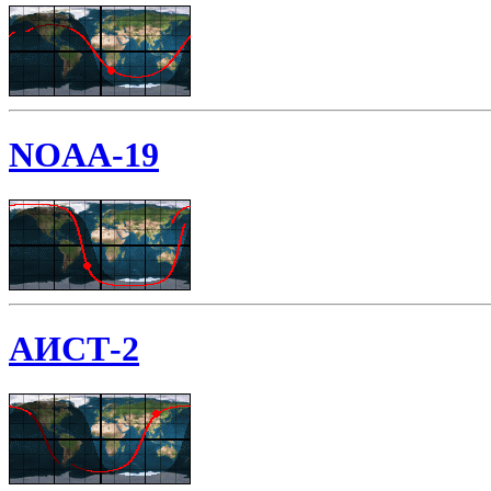
NOAA-19
АИСТ-2