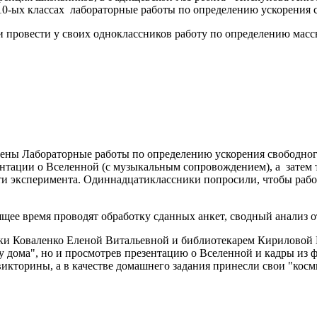
0-ых классах лабораторные работы по определению ускорения с
и провести у своих одноклассников работу по определению масс
ы Лабораторные работы по определению ускорения свободного 
ентации о Вселенной (с музыкальным сопровождением), а затем 
и эксперимента. Одиннадцатиклассники попросили, чтобы рабоч
ящее время проводят обработку сданных анкет, сводный анализ 
музыки Коваленко Еленой Витальевной и библиотекарем Кирилов
 у дома", но и просмотрев презентацию о Вселенной и кадры из 
 викторины, а в качестве домашнего задания принесли свои "кос