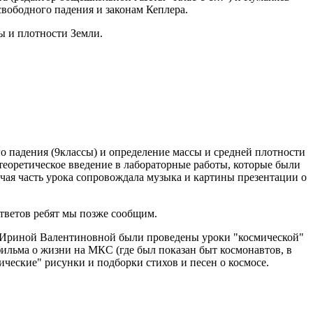
вободного падения и законам Кеплера.
ы и плотности Земли.
падения (9классы) и определение массы и средней плотности
теоретическое введение в лабораторные работы, которые были
ая часть урока сопровождала музыка и картины презентации о
ответов ребят мы позже сообщим.
ой Ириной Валентиновной были проведены уроки "космической"
фильма о жизни на МКС (где был показан быт космонавтов, в
мические" рисунки и подборки стихов и песен о космосе.