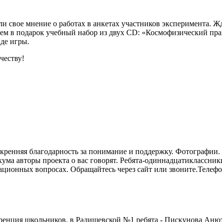
ли свое мнение о работах в анкетах участников эксперимента. 
м в подарок учебный набор из двух CD: «Космофизический прак
иде игры.
честву!
кренняя благодарность за понимание и поддержку. Фотографии. 
ума авторы проекта о вас говорят. Ребята-одиннадцатиклассник
ционных вопросах. Обращайтесь через сайт или звоните.Телефо
ференция школьников, в Радищевской №1 ребята - Пискунова Анют