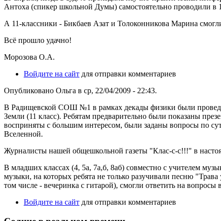
Антоха (спикер школьной Думы) самостоятельно проводили в 1
А 11-классники - Бикбаев Азат и Толоконникова Марина смогл
Всё прошло удачно!
Морозова О.А.
Войдите на сайт
для отправки комментариев
Опубликовано Ольга в ср, 22/04/2009 - 22:43.
В Радищевской СОШ №1 в рамках декады физики были проведен
Земли (11 класс). Ребятам предварительно были показаны през
восприняты с большим интересом, были заданы вопросы по сут
Вселенной.
Журналисты нашей общешкольной газеты "Клас-с-с!!!" в насто
В младших классах (4, 5а, 7а,б, 8аб) совместно с учителем 
музыки, на которых ребята не только разучивали песню "Трава
том числе - вечеринка с гитарой), смогли ответить на вопросы
Войдите на сайт
для отправки комментариев