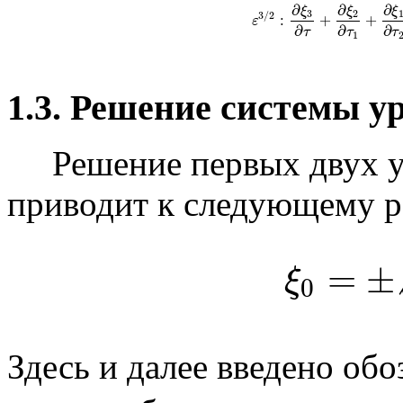
∂
∂
∂
ξ
ξ
ξ
3
2
3
/
2
:
+
+
ε
3
/
2
:
∂
ξ
3
∂
τ
+
∂
ξ
2
∂
τ
1
+
∂
ξ
1
∂
ε
∂
∂
∂
τ
τ
τ
1
1.3. Решение системы у
Решение первых двух ур
приводит к следующему 
(1.
=
±
ξ
0
Здесь и далее введено об