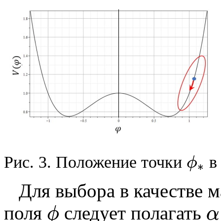
Рис. 3. Положение точки
в
ϕ
∗
ϕ
∗
Для выбора в качестве м
поля
следует полагать
ϕ
α
ϕ
α
=
β