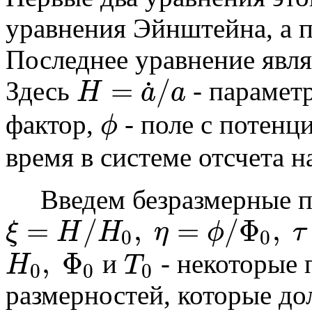
уравнения Эйнштейна, а п
Последнее уравнение явля
=
/
˙
Здесь
- парамет
H
a
a
H
=
a
˙
/
a
фактор,
- поле с потенц
ϕ
ϕ
время в системе отсчета н
Введем безразмерные пе
=
/
,
=
/
Φ
,
ξ
H
H
η
ϕ
τ
0
0
ξ
=
H
/
H
0
,
η
=
ϕ
/
Φ
0
,
τ
=
t
/
T
0
,
Φ
и
- некоторые 
H
T
0
0
0
H
0
,
Φ
0
T
0
размерностей, которые д