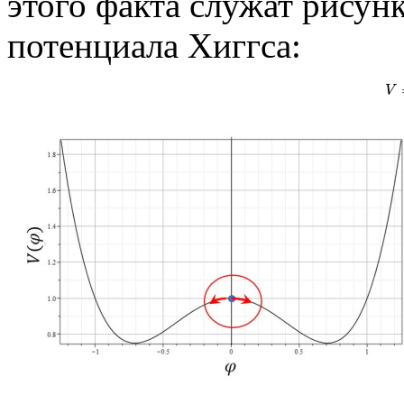
этого факта служат рисун
потенциала Хиггса:
(1
V