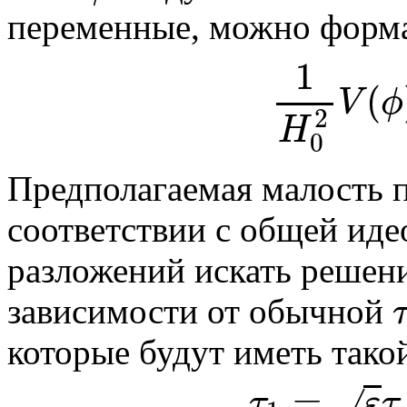
переменные, можно форма
1
(
V
ϕ
1
2
H
0
Предполагаемая малость 
соответствии с общей ид
разложений искать решени
зависимости от обычной
τ
которые будут иметь тако
=
√
τ
ε
τ