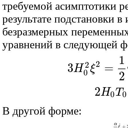
требуемой асимптотики р
результате подстановки в
безразмерных переменных
уравнений в следующей ф
1
(1.2)
3
H
0
2
2
2
3
=
H
ξ
0
2
2
H
T
0
0
2
H
В другой форме:
α
˙
+
α
β
ξ
˙
+
ξ