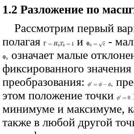
1.2 Разложение по масш
Рассмотрим первый вари
полагая
и
- мал
Γ
=
=
1
Φ
=
√
Γ
=
H
0
T
0
=
1
Φ
0
=
ε
H
T
ε
0
0
0
означает малые отклонен
Φ
Φ
0
0
фиксированного значени
преобразования:
пре
′
=
−
ϕ
ϕ
′
=
ϕ
−
ϕ
ϕ
∗
ϕ
∗
этом положение точки
′
=
0
ϕ
′
=
0
ϕ
минимуме и максимуме, как
также в любой другой точ