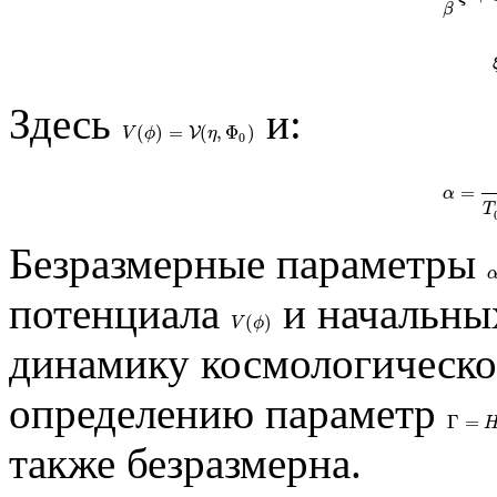
β
(1
Здесь
и:
(
)
=
(
,
Φ
)
V
(
ϕ
)
=
V
(
η
V
,
Φ
0
)
V
ϕ
η
0
=
α
=
Φ
0
2
α
T
Безразмерные параметры
α
потенциала
и начальны
(
)
V
(
ϕ
)
V
ϕ
динамику космологическо
определению параметр
Γ
=
Γ
=
H
0
также безразмерна.