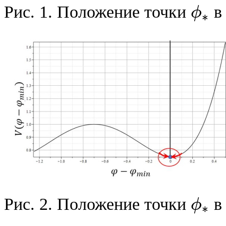
Рис. 1. Положение точки
в
ϕ
∗
ϕ
∗
Рис. 2. Положение точки
в
ϕ
∗
ϕ
∗