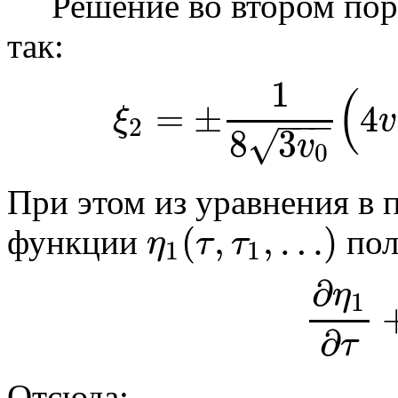
Решение во втором поря
так:
1
(
=
±
4
ξ
v
−
−
−
2
8
3
√
v
0
При этом из уравнения в 
(
,
,
…
)
функции
пол
η
τ
τ
1
1
η
1
(
τ
,
τ
1
,
…
)
∂
η
1
∂
∂
τ
Отсюда: