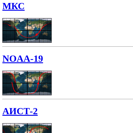
МКС
NOAA-19
АИСТ-2