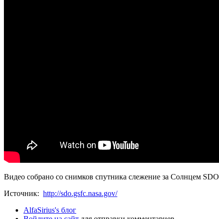
Видео собрано со снимков спутника слежение за Солнцем SDO
Источник:
http://sdo.gsfc.nasa.gov/
AlfaSirius's блог
Войдите на сайт
для отправки комментариев