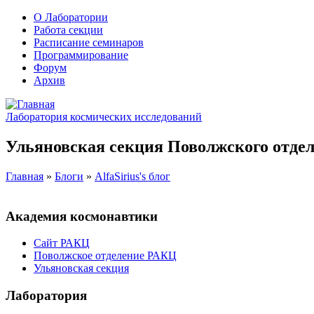
О Лаборатории
Работа секции
Расписание семинаров
Программирование
Форум
Архив
Лаборатория космических исследований
Ульяновская секция Поволжского отдел
Главная
»
Блоги
»
AlfaSirius's блог
Академия космонавтики
Сайт РАКЦ
Поволжское отделение РАКЦ
Ульяновская секция
Лаборатория