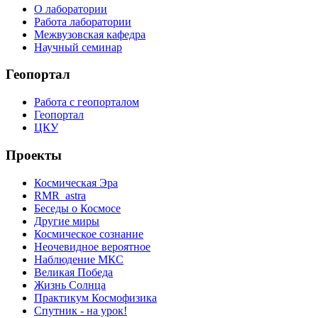
О лаборатории
Работа лаборатории
Межвузовская кафедра
Научный семинар
Геопортал
Работа с геопорталом
Геопортал
ЦКУ
Проекты
Космическая Эра
RMR_astra
Беседы о Космосе
Другие миры
Космическое сознание
Неочевидное вероятное
Наблюдение МКС
Великая Победа
Жизнь Солнца
Практикум Космофизика
Спутник - на урок!