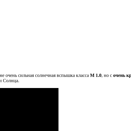
е очень сильная солнечная вспышка класса
М 1.0
, но с
очень к
ти Солнца.