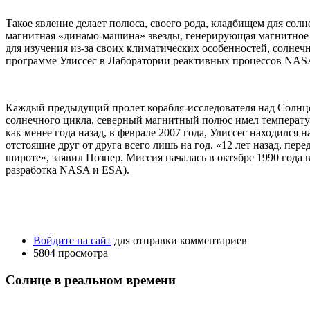
Такое явление делает полюса, своего рода, кладбищем для сол
магнитная «динамо-машина» звезды, генерирующая магнитное 
для изучения из-за своих климатических особенностей, солне
программе Улиссес в Лаборатории реактивных процессов NASA
Каждый предыдущий пролет корабля-исследователя над Солнцем
солнечного цикла, северный магнитный полюс имел температур
как менее года назад, в феврале 2007 года, Улиссес находил
отстоящие друг от друга всего лишь на год. «12 лет назад, пе
широте», заявил Познер. Миссия началась в октябре 1990 года
разработка NASA и ESA).
Войдите на сайт
для отправки комментариев
5804 просмотра
Солнце в реальном времени