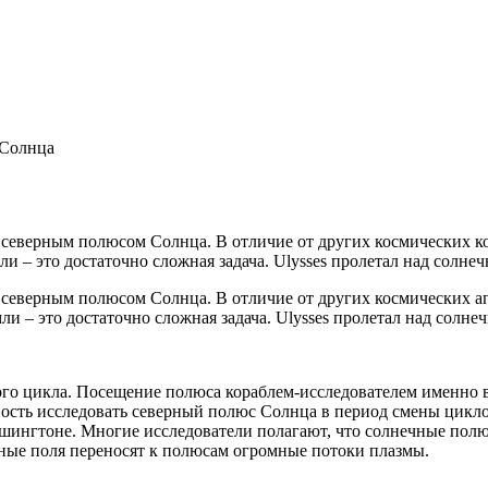
 Солнца
д северным полюсом Солнца. В отличие от других космических ко
и – это достаточно сложная задача. Ulysses пролетал над солнеч
д северным полюсом Солнца. В отличие от других космических ап
ли – это достаточно сложная задача. Ulysses пролетал над солнеч
ого цикла. Посещение полюса кораблем-исследователем именно 
сть исследовать северный полюс Солнца в период смены циклов
шингтоне. Многие исследователи полагают, что солнечные полю
ные поля переносят к полюсам огромные потоки плазмы.