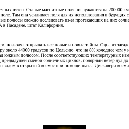
нечных пятен. Старые магнитные поля погружаются на 200000 км
поле. Там она усиливает поля для их использования в будущих
чные полюсы сложно исследовать из-за протекающих на них солн
 в Пасадене, штат Калифорния.
, позволял открывать все новые и новые тайны. Одна из загадо
у около 44000 градусов по Цельсию, что на 8% холоднее чем у ю
ся над южным полюсом. После соответствующих температурных из
ред предыдущей сменой солнечных циклов, полярный ветер дул до 
 выводом в открытый космос при помощи шатла Дискавери космич