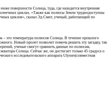
 ниже поверхности Солнца, туда, где находится внутренняя
 солнечных циклах. «Также как полюсы Земли труднодоступны
ечных циклов», сказал Эд Смит, ученый, работающий по
к – это температура полюсов Солнца. В течение прошлого
жного. Новый пролет позволит помочь решить эту загадку, так
мерений, ученые смогут сравнить данные по полюсам,
экватора Солнца. Сейчас же, он достигает только 45 градуса о
еского исследовательского аппарата Ulysses(совместная