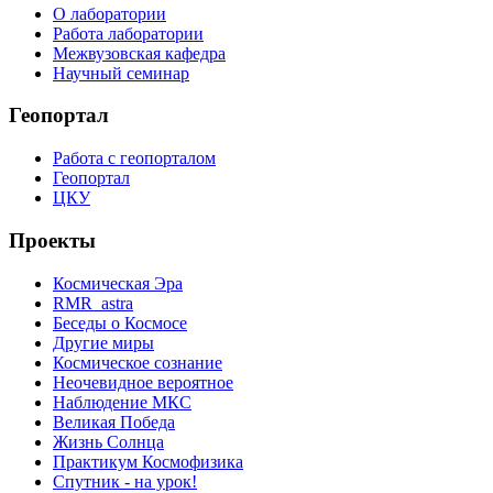
О лаборатории
Работа лаборатории
Межвузовская кафедра
Научный семинар
Геопортал
Работа с геопорталом
Геопортал
ЦКУ
Проекты
Космическая Эра
RMR_astra
Беседы о Космосе
Другие миры
Космическое сознание
Неочевидное вероятное
Наблюдение МКС
Великая Победа
Жизнь Солнца
Практикум Космофизика
Спутник - на урок!