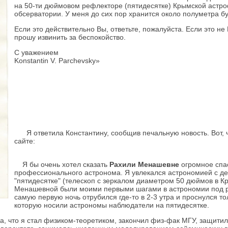
на 50-ти дюймовом рефлекторе (пятидесятке) Крымской астр
обсерватории. У меня до сих пор хранится около полуметра б
Если это действительно Вы, ответьте, пожалуйста. Если это не
прошу извинить за беспокойство.
С уважением
Konstantin V. Parchevsky»
Я ответила Константину, сообщив печальную новость. Вот, ч
сайте:
Я бы очень хотел сказать
Рахили Менашевне
огромное спас
профессионального астронома. Я увлекался астрономией с дет
"пятидесятке" (телескоп с зеркалом диаметром 50 дюймов в К
Менашевной были моими первыми шагами в астрономии под рук
самую первую ночь отрубился где-то в 2-3 утра и проснулся т
которую носили астрономы наблюдатели на пятидесятке.
а, что я стал физиком-теоретиком, закончил физ-фак МГУ, защити