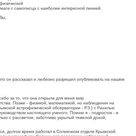
офизической
умаги с самописца с наиболее интересной линией.
 Вы,
то он рассказал и любезно разрешил опубликовать на нашем
ибо за то, что она открыла для меня мир
ства. Позже - физикой, математикой, но наблюдения на
рымской астрофизической обсерватории - Р.З.) с Рахилью
оводством настоящего ученого. Помню я - подросток - в
олько с рассветом, заботливо укрытый тяжелой дохой,
лся, долгое время работал в Солнечном отделе Крымской