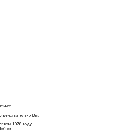
исьмо:
то действительно Вы.
алеком
1978 году
Лебедя