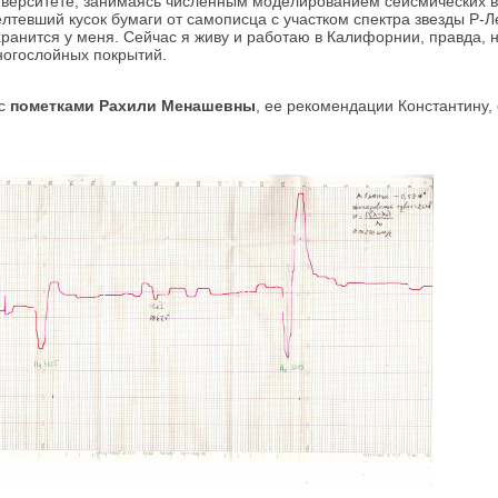
иверситете, занимаясь численным моделированием сейсмических 
евший кусок бумаги от самописца с участком спектра звезды Р-Л
ранится у меня. Сейчас я живу и работаю в Калифорнии, правда, н
ногослойных покрытий.
 с
пометками Рахили Менашевны
, ее рекомендации Константину, 