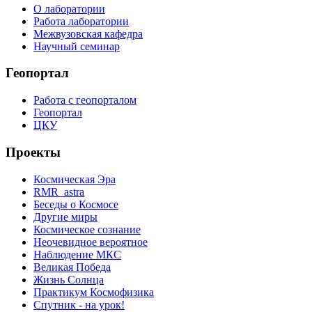
О лаборатории
Работа лаборатории
Межвузовская кафедра
Научный семинар
Геопортал
Работа с геопорталом
Геопортал
ЦКУ
Проекты
Космическая Эра
RMR_astra
Беседы о Космосе
Другие миры
Космическое сознание
Неочевидное вероятное
Наблюдение МКС
Великая Победа
Жизнь Солнца
Практикум Космофизика
Спутник - на урок!