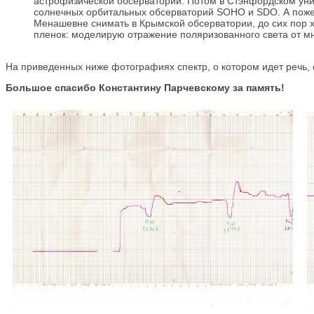
астрофизической обсерватории. Потом в Стэнфордском ун
солнечных орбитальных обсерваторий SOHO и SDO. А пожелт
Менашевне снимать в Крымской обсерватории, до сих пор х
пленок: моделирую отражение поляризованного света от м
На приведенных ниже фотографиях спектр, о котором идет речь,
Большое спасибо Константину Парчевскому за память!