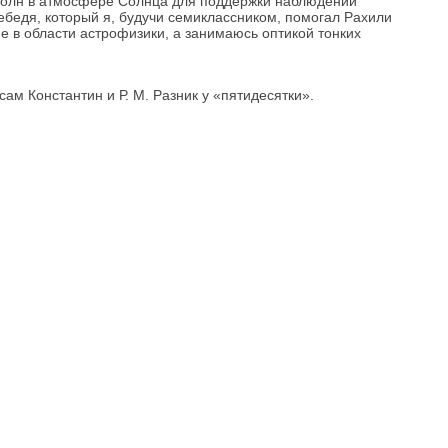
волн в атмосфере Солнца для поддержки наблюдений
ебедя, который я, будучи семиклассником, помогал Рахили
е в области астрофизики, а занимаюсь оптикой тонких
сам Константин и Р. М. Разник у «пятидесятки».