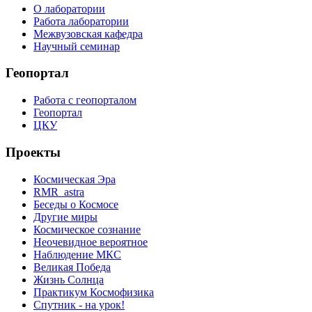
О лаборатории
Работа лаборатории
Межвузовская кафедра
Научный семинар
Геопортал
Работа с геопорталом
Геопортал
ЦКУ
Проекты
Космическая Эра
RMR_astra
Беседы о Космосе
Другие миры
Космическое сознание
Неочевидное вероятное
Наблюдение МКС
Великая Победа
Жизнь Солнца
Практикум Космофизика
Спутник - на урок!