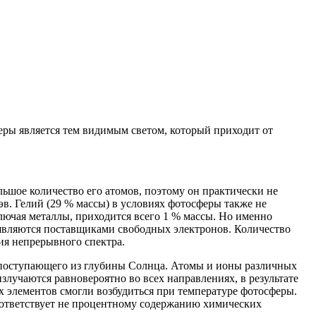
ры является тем видимым светом, который приходит от
льшое количество его атомов, поэтому он практически не
эв. Гелий (29 % массы) в условиях фотосферы также не
лючая металлы, приходится всего 1 % массы. Но именно
, являются поставщиками свободных электронов. Количество
ия непрерывного спектра.
 поступающего из глубины Солнца. Атомы и ионы различных
лучаются равновероятно во всех направлениях, в результате
 элементов смогли возбудиться при температуре фотосферы.
соответствует не процентному содержанию химических