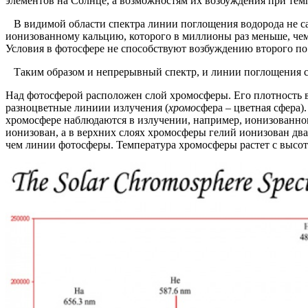
элементов на Солнце, а возможностям их возбуждения при тем
В видимой области спектра линии поглощения водорода не сам
ионизованному кальцию, которого в миллионы раз меньше, чем в
Условия в фотосфере не способствуют возбуждению второго по 
Таким образом и непрерывный спектр, и линии поглощения сви
Над фотосферой расположен слой хромосферы. Его плотность в
разноцветные линиии излучения (
хромо
сфера – цветная сфера
хромосфере наблюдаются в излучении, например, ионизованног
ионизован, а в верхних слоях хромосферы гелий ионизован дв
чем линии фотосферы. Температура хромосферы растет с высото