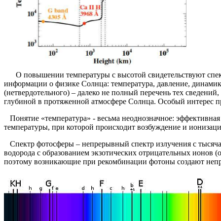
О повышении температуры с высотой свидетельствуют спектр
информации о физике Солнца: температура, давление, динамика
(нетвердотельного) – далеко не полный перечень тех сведений
глубиной в протяженной атмосфере Солнца. Особый интерес п
Понятие «температура» - весьма неоднозначное: эффективная т
температуры, при которой происходит возбуждение и ионизац
Спектр фотосферы – непрерывный спектр излучения с тысяча
водорода с образованием экзотических отрицательных ионов (о
поэтому возникающие при рекомбинации фотоны создают неп