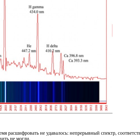
я расшифровать не удавалось: непрерывный спектр, соответст
ить не могли.