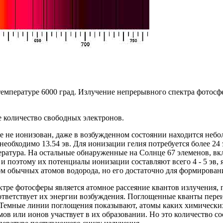
мпературе 6000 град. Излучение непрерывного спектра фотосфе
 количество свободных электронов.
е не ионизован, даже в возбужденном состоянии находится небо
необходимо 13.54 эв. Для ионизации гелия потребуется более 24 
ература. На остальные обнаруженные на Солнце 67 элеменов, вк
 и поэтому их потенциалы ионизации составляют всего 4 - 5 эв
ом обычных атомов водорода, но его достаточно для формирован
ре фотосферы является атомное рассеяние квантов излучения,
тветствует их энергии возбуждения. Поглощенные кванты переиз
. Темные линии поглощения показывают, атомы каких химических
ов или ионов участвует в их образовании. Но это количество 