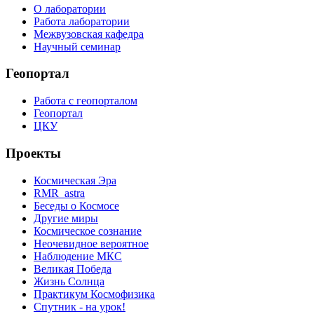
О лаборатории
Работа лаборатории
Межвузовская кафедра
Научный семинар
Геопортал
Работа с геопорталом
Геопортал
ЦКУ
Проекты
Космическая Эра
RMR_astra
Беседы о Космосе
Другие миры
Космическое сознание
Неочевидное вероятное
Наблюдение МКС
Великая Победа
Жизнь Солнца
Практикум Космофизика
Спутник - на урок!