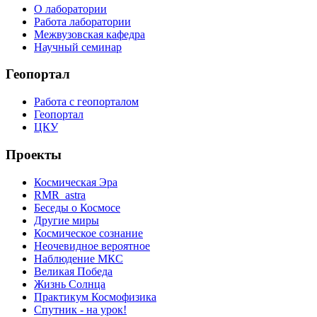
О лаборатории
Работа лаборатории
Межвузовская кафедра
Научный семинар
Геопортал
Работа с геопорталом
Геопортал
ЦКУ
Проекты
Космическая Эра
RMR_astra
Беседы о Космосе
Другие миры
Космическое сознание
Неочевидное вероятное
Наблюдение МКС
Великая Победа
Жизнь Солнца
Практикум Космофизика
Спутник - на урок!