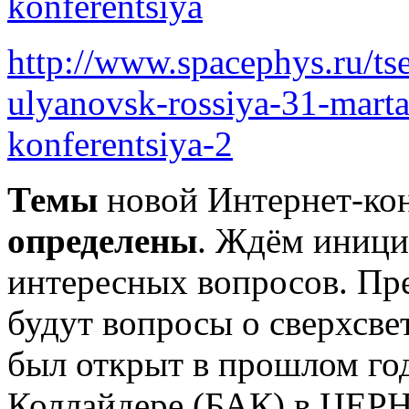
konferentsiya
http://www.spacephys.ru/tse
ulyanovsk-rossiya-31-marta
konferentsiya-2
Темы
новой Интернет-ко
определены
. Ждём иници
интересных вопросов. Пре
будут вопросы о сверхсве
был открыт в прошлом г
Коллайдере (БАК) в ЦЕРН