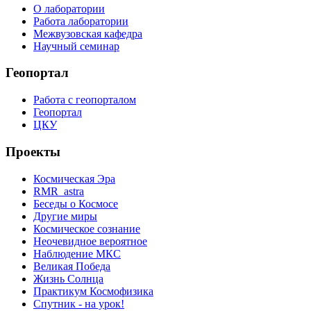
О лаборатории
Работа лаборатории
Межвузовская кафедра
Научный семинар
Геопортал
Работа с геопорталом
Геопортал
ЦКУ
Проекты
Космическая Эра
RMR_astra
Беседы о Космосе
Другие миры
Космическое сознание
Неочевидное вероятное
Наблюдение МКС
Великая Победа
Жизнь Солнца
Практикум Космофизика
Спутник - на урок!