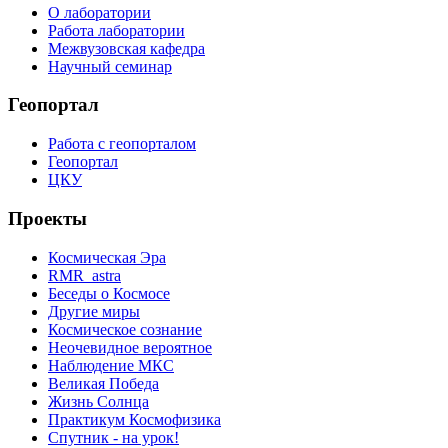
О лаборатории
Работа лаборатории
Межвузовская кафедра
Научный семинар
Геопортал
Работа с геопорталом
Геопортал
ЦКУ
Проекты
Космическая Эра
RMR_astra
Беседы о Космосе
Другие миры
Космическое сознание
Неочевидное вероятное
Наблюдение МКС
Великая Победа
Жизнь Солнца
Практикум Космофизика
Спутник - на урок!