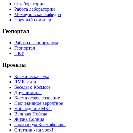
О лаборатории
Работа лаборатории
Межвузовская кафедра
Научный семинар
Геопортал
Работа с геопорталом
Геопортал
ЦКУ
Проекты
Космическая Эра
RMR_astra
Беседы о Космосе
Другие миры
Космическое сознание
Неочевидное вероятное
Наблюдение МКС
Великая Победа
Жизнь Солнца
Практикум Космофизика
Спутник - на урок!