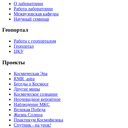
О лаборатории
Работа лаборатории
Межвузовская кафедра
Научный семинар
Геопортал
Работа с геопорталом
Геопортал
ЦКУ
Проекты
Космическая Эра
RMR_astra
Беседы о Космосе
Другие миры
Космическое сознание
Неочевидное вероятное
Наблюдение МКС
Великая Победа
Жизнь Солнца
Практикум Космофизика
Спутник - на урок!