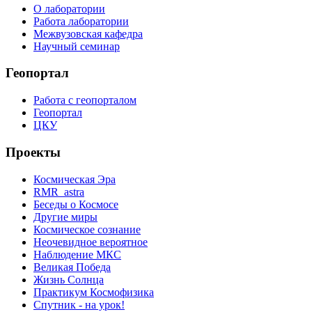
О лаборатории
Работа лаборатории
Межвузовская кафедра
Научный семинар
Геопортал
Работа с геопорталом
Геопортал
ЦКУ
Проекты
Космическая Эра
RMR_astra
Беседы о Космосе
Другие миры
Космическое сознание
Неочевидное вероятное
Наблюдение МКС
Великая Победа
Жизнь Солнца
Практикум Космофизика
Спутник - на урок!