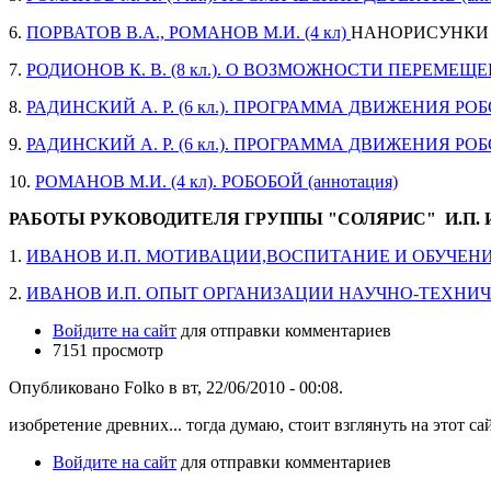
6.
ПОРВАТОВ В.А., РОМАНОВ М.И. (4 кл)
НАНОРИСУНКИ
7.
РОДИОНОВ К. В. (8 кл.). О ВОЗМОЖНОСТИ ПЕРЕМЕЩЕ
8.
РАДИНСКИЙ А. Р. (6 кл.). ПРОГРАММА ДВИЖЕНИЯ РОБО
9.
РАДИНСКИЙ А. Р. (6 кл.). ПРОГРАММА ДВИЖЕНИЯ РОБО
10.
РОМАНОВ М.И. (4 кл). РОБОБОЙ (аннотация)
РАБОТЫ РУКОВОДИТЕЛЯ ГРУППЫ "СОЛЯРИС" И.П. И
1.
ИВАНОВ И.П. МОТИВАЦИИ,ВОСПИТАНИЕ И ОБУЧЕН
2.
ИВАНОВ И.П. ОПЫТ ОРГАНИЗАЦИИ НАУЧНО-ТЕХНИ
Войдите на сайт
для отправки комментариев
7151 просмотр
Опубликовано Folko в вт, 22/06/2010 - 00:08.
изобретение древних... тогда думаю, стоит взглянуть на этот сайт..
Войдите на сайт
для отправки комментариев