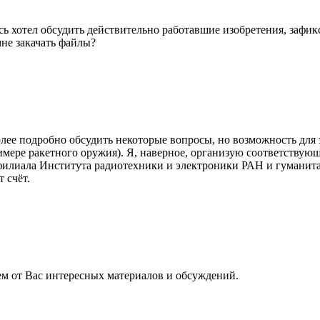
десь хотел обсудить действительно работавшие изобретения, за
мне закачать файлы?
олее подробно обсудить некоторые вопросы, но возможность для э
имере ракетного оружия). Я, наверное, организую соответствующ
 филиала Института радиотехники и электроники РАН и гуманита
 счёт.
ем от Вас интересных материалов и обсуждений.