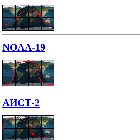
NOAA-19
АИСТ-2