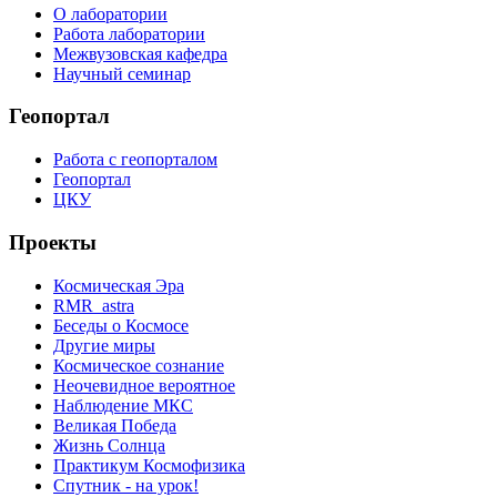
О лаборатории
Работа лаборатории
Межвузовская кафедра
Научный семинар
Геопортал
Работа с геопорталом
Геопортал
ЦКУ
Проекты
Космическая Эра
RMR_astra
Беседы о Космосе
Другие миры
Космическое сознание
Неочевидное вероятное
Наблюдение МКС
Великая Победа
Жизнь Солнца
Практикум Космофизика
Спутник - на урок!