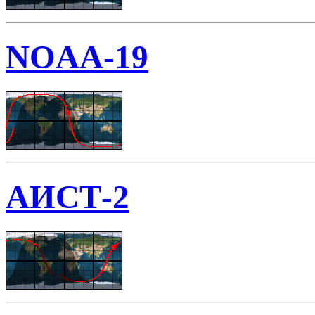
NOAA-19
АИСТ-2