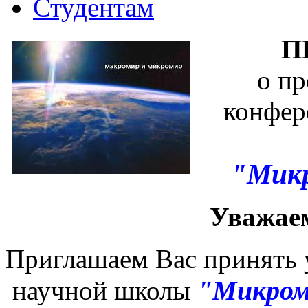
Студентам
П
о п
конфер
"Микр
Уважае
Приглашаем Вас принять 
"Микром
научной школы