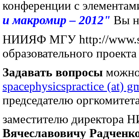
конференции с элемента
и макромир – 2012"
Вы на
НИИЯФ МГУ http://www.s
образовательного проек
Задавать вопросы
можно 
spacephysicspractice (at) g
председателю оргкомитета
заместителю директора
Вячеславовичу Радченк