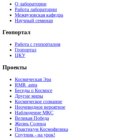
О лаборатории
Работа лаборатории
Межвузовская кафедра
Научный семинар
Геопортал
Работа с геопорталом
Геопортал
ЦКУ
Проекты
Космическая Эра
RMR_astra
Беседы о Космосе
Другие миры
Космическое сознание
Неочевидное вероятное
Наблюдение МКС
Великая Победа
Жизнь Солнца
Практикум Космофизика
Спутник - на урок!